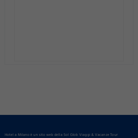
Password:
Password dimenticata?
PASSWORD RESET
LOGIN
Accetto i termini della privacy
Non ancora registrato?
Registrati adesso
REGISTRAMI
Hotel a Milano è un sito web della Sol Glob Viaggi & Vacanze Tour