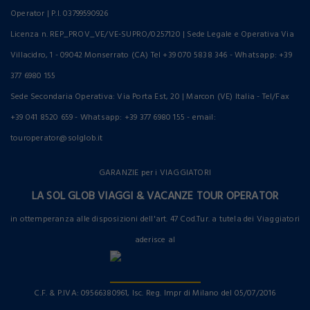
Operator | P.I. 03799590926
Licenza n. REP_PROV_VE/VE-SUPRO/0257120 | Sede Legale e Operativa Via
Villacidro, 1 - 09042 Monserrato (CA) Tel +39 070 5838 346 - Whatsapp: +39
377 6980 155
Sede Secondaria Operativa: Via Porta Est, 20 | Marcon (VE) Italia - Tel/Fax
+39 041 8520 659 - Whatsapp: +39 377 6980 155 - email:
touroperator@solglob.it
GARANZIE per i VIAGGIATORI
LA SOL GLOB VIAGGI & VACANZE TOUR OPERATOR
in ottemperanza alle disposizioni dell'art. 47 Cod.Tur. a tutela dei Viaggiatori
aderisce al
C.F. & P.IVA: 09566380961, Isc. Reg. Impr di Milano del 05/07/2016