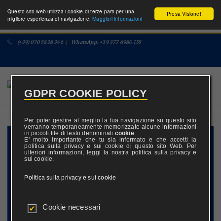
Questo sito web utilizza i cookie di terze parti per una
Presa Visione!
migliore esperienza di navigazione.
Maggiori informazioni
(+39) 070 5838 346
/
WhatsApp: +39 377 6980 155
GDPR COOKIE POLICY
Per poter gestire al meglio la tua navigazione su questo sito
verranno temporaneamente memorizzate alcune informazioni
in piccoli file di testo denominati
cookie
.
E' molto importante che tu sia informato e che accetti la
politica sulla privacy e sui cookie di questo sito Web. Per
Dal
Al
ulteriori informazioni, leggi la nostra politica sulla privacy e
sui cookie.
Adulti
Ragazzi
Camere
Politica sulla privacy e sui cookie
Cookie necessari